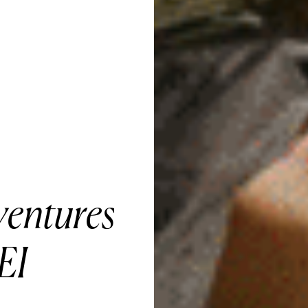
ventures
EI