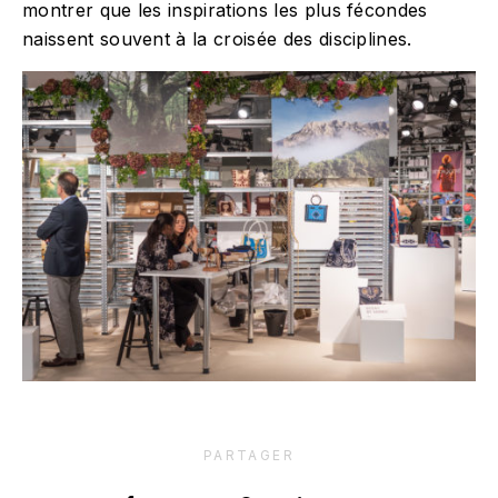
montrer que les inspirations les plus fécondes
naissent souvent à la croisée des disciplines.
Claire
Vallée
et Ona
: une
nouvell
VIVER
Chloé
e
E
Azzop
expérie
PARTAGER
MEME
ardi :
nce de