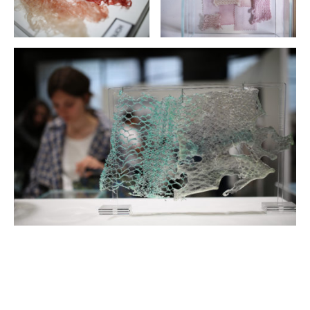
Le Centre d’Innovation (the
Innovation Hub
) de la
10e édition de la Future Fabrics Expo était donc en
partenariat avec
Parley for the Oceans
.