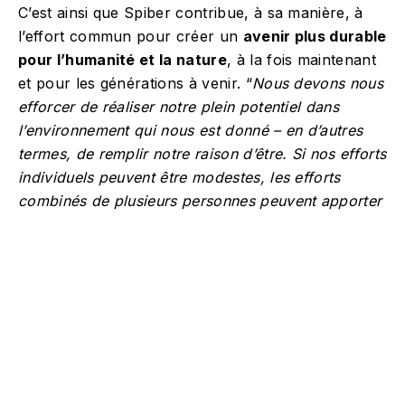
C’est ainsi que Spiber contribue, à sa manière, à
l’effort commun pour créer un
avenir plus durable
pour l’humanité et la nature
, à la fois maintenant
et pour les générations à venir. “
Nous devons nous
efforcer de réaliser notre plein potentiel dans
l’environnement qui nous est donné – en d’autres
termes, de remplir notre raison d’être. Si nos efforts
individuels peuvent être modestes, les efforts
combinés de plusieurs personnes peuvent apporter
à la société de grands avantages qui nous
reviennent sur le plan personnel
.”
Nous sommes fascinés par ce genre d’innovation.
Pas vous ?
VIVER
Chloé
E
L’art
Azzop
PARTAGER
MEME
de
ardi :